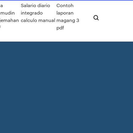
ya
Salario diario
Contoh
umudin
integrado
laporan
rjemahan
calculo manual
magang 3
f
pdf