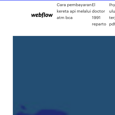
Cara pembayaran
El
Ih
kereta api melalui
doctor
ul
atm bca
1991
te
reparto
pd